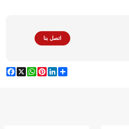
اتصل بنا
Facebook
WhatsApp
X
Pinterest
LinkedIn
Share