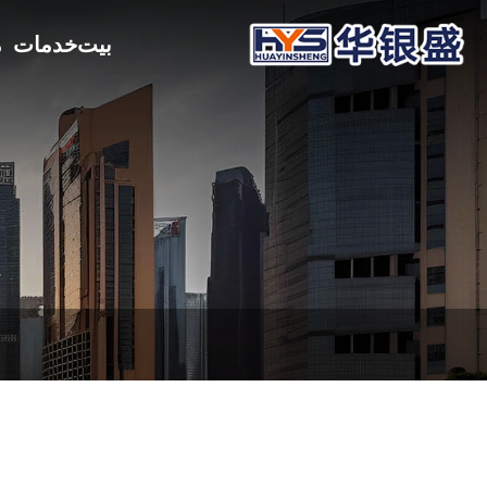
بيت
خدمات
م