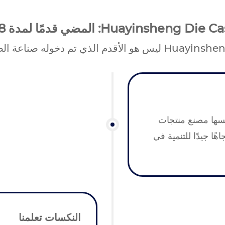
Huayinsheng D: المضي قدمًا لمدة 18 عامًا
سها مصنع منتجات
لديه أظهر اتجاهًا جيدًا للتنمية في
النكسات تعلمنا