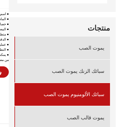
● اسم 
● الماد
● خصائص 
منتجات
● المع
● متطلبا
● الدقة:
● عملية
يموت الصب
● التط
● يمكن
من مصن
سبائك الزنك يموت الصب
سبائك الألومنيوم يموت الصب
يموت قالب الصب