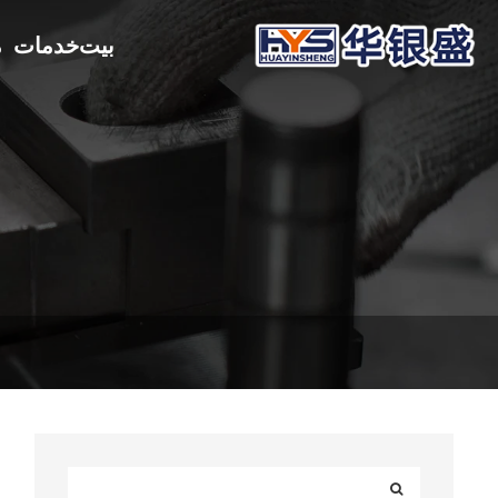
بيت
خدمات
م