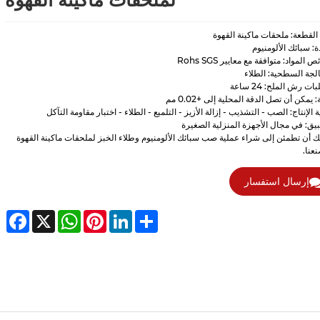
لملحقات ماكينة القهوة
القطعة: ملحقات ماكينة القهوة
ة: سبائك الألومنيوم
المواد: متوافقة مع معايير Rohs SGS
الجة السطحية: الطلاء
ت رش الملح: 24 ساعة
 يمكن أن تصل الدقة المحلية إلى +0.02 مم
 الإنتاج: الصب - التشذيب - إزالة الأزيز - التلميع - الطلاء - اختبار مقاومة التآكل
بيق: في مجال الأجهزة المنزلية الصغيرة
ك أن تطمئن إلى شراء عملية صب سبائك الألومنيوم وطلاء الخبز لملحقات ماكينة القهوة
عنا.
إرسال استفسار
cebook
WhatsApp
X
Pinterest
LinkedIn
Share